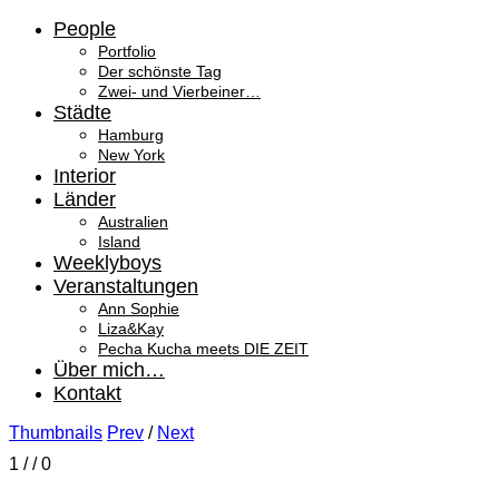
People
Portfolio
Der schönste Tag
Zwei- und Vierbeiner…
Städte
Hamburg
New York
Interior
Länder
Australien
Island
Weeklyboys
Veranstaltungen
Ann Sophie
Liza&Kay
Pecha Kucha meets DIE ZEIT
Über mich…
Kontakt
Thumbnails
Prev
/
Next
1
/
/ 0