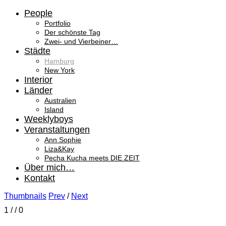
People
Portfolio
Der schönste Tag
Zwei- und Vierbeiner…
Städte
Hamburg
New York
Interior
Länder
Australien
Island
Weeklyboys
Veranstaltungen
Ann Sophie
Liza&Kay
Pecha Kucha meets DIE ZEIT
Über mich…
Kontakt
Thumbnails
Prev
/
Next
1
/
/ 0