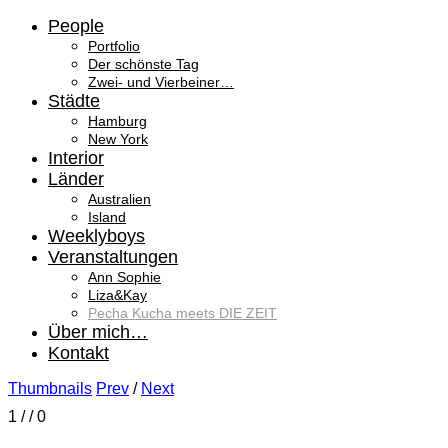
People
Portfolio
Der schönste Tag
Zwei- und Vierbeiner…
Städte
Hamburg
New York
Interior
Länder
Australien
Island
Weeklyboys
Veranstaltungen
Ann Sophie
Liza&Kay
Pecha Kucha meets DIE ZEIT
Über mich…
Kontakt
Thumbnails
Prev
/
Next
1
/
/ 0